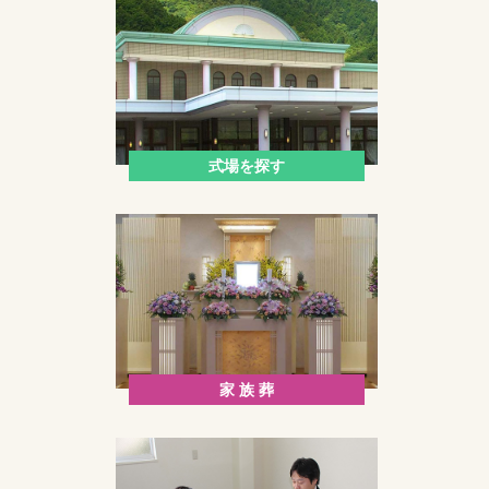
式場を探す
家 族 葬